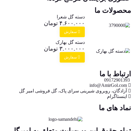
محصولات ما
دسته گل شعرا
۴.۶۰۰.۰۰۰
تومان
سفارش
دسته گل بهارک
۳.۰۰۰.۰۰۰
تومان
سفارش
ارتباط با ما
09172901393
info@AmirGol.com
آزادگان، روبروی شیرینی سرای پاک، گل فروشی امیر گل
اینستاگرام
نماد های ما
تمام حقوق این وب‌سایت متعلق به امیرگل