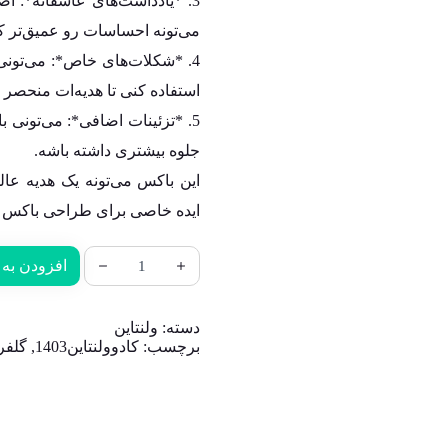
3. *یادداشت‌های عاشقانه*: 
می‌تونه احساسات رو عمیق‌تر کن
4. *شکلات‌های خاص*: می‌تون
استفاده کنی تا هدیه‌ات منحصر 
5. *تزئینات اضافی*: می‌تونی ب
جلوه بیشتری داشته باشه.
این باکس می‌تونه یک هدیه عالی
ایده خاصی برای طراحی باکس 
افزودن به 
دسته:
ولنتاین
برچسب:
کادوولنتاین1403
,
گلفر